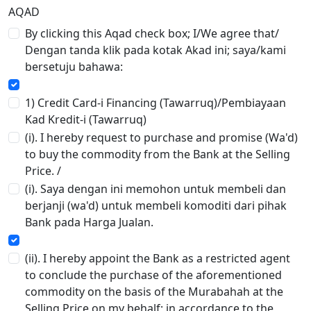
AQAD
By clicking this Aqad check box; I/We agree that/
Dengan tanda klik pada kotak Akad ini; saya/kami
bersetuju bahawa:
1) Credit Card-i Financing (Tawarruq)/Pembiayaan
Kad Kredit-i (Tawarruq)
(i). I hereby request to purchase and promise (Wa'd)
to buy the commodity from the Bank at the Selling
Price. /
(i). Saya dengan ini memohon untuk membeli dan
berjanji (wa'd) untuk membeli komoditi dari pihak
Bank pada Harga Jualan.
(ii). I hereby appoint the Bank as a restricted agent
to conclude the purchase of the aforementioned
commodity on the basis of the Murabahah at the
Selling Price on my behalf; in accordance to the